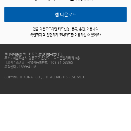
앱 다운로드
앱을 다운로드하면 카드신청, 등록, 충전, 이용내역
확인까지 더 간편하게
코나카드를
이용하실 수 있어요!
코나아이㈜는
코나카드
의 운영대행사입니다.
주소 : 서울특별시 영등포구 은행로 3 익스콘벤처타워 8층
대표자 : 조정일 사업자등록번호 : 109-81-53365
고객센터 :
1899-4118
COPYRIGHT KONA I CO., LTD. ALL RIGHTS RESERVED.